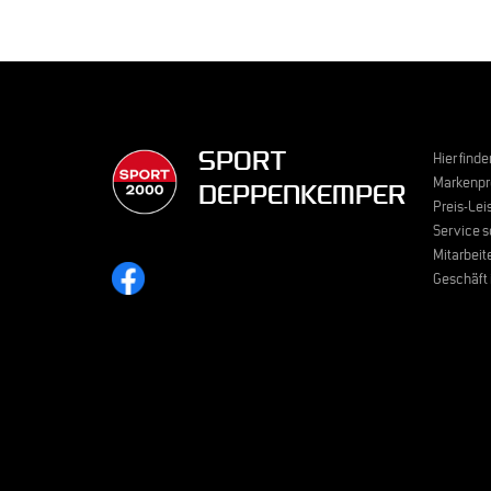
SPORT
Hier find
Markenpr
DEPPENKEMPER
Preis-Lei
Service s
Mitarbeit
Geschäft 