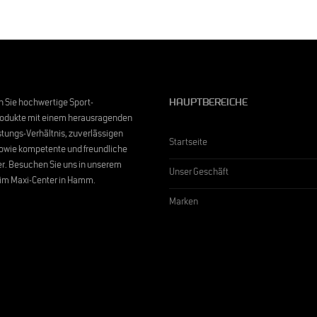
en Sie hochwertige Sport-
HAUPTBEREICHE
odukte mit einem herausragenden
stungs-Verhältnis, zuverlässigen
Startseite
owie kompetente und freundliche
er. Besuchen Sie uns in unserem
Unser Geschäft
im Maxi-Center in Hamm.
Marken